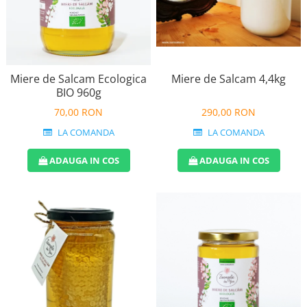
Vin
Lichior si Palinca
Serbet
Fructe si legume deshidratate
Taitei
Zacusca
Miere de Salcam Ecologica
Miere de Salcam 4,4kg
Ulei
BIO 960g
Ciuperci si Trufe
70,00 RON
290,00 RON
Sare romaneasca
LA COMANDA
LA COMANDA
Vin
ADAUGA IN COS
ADAUGA IN COS
Ingrijire
Sapun Natural
Uleiuri si Unturi de Corp
Sare de baie
Creme naturale
Remedii naturiste
Ceaiuri medicinale
Tincturi si siropuri