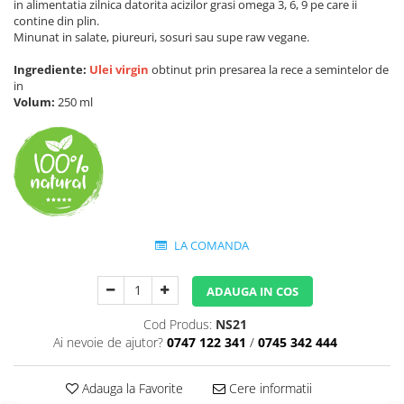
in alimentatia zilnica datorita acizilor grasi omega 3, 6, 9 pe care ii
Perne de Sare
contine din plin.
Minunat in salate, piureuri, sosuri sau supe raw vegane.
Ingrediente:
Ulei virgin
obtinut prin presarea la rece a semintelor de
in
Volum:
250 ml
LA COMANDA
ADAUGA IN COS
Cod Produs:
NS21
Ai nevoie de ajutor?
0747 122 341
/
0745 342 444
Adauga la Favorite
Cere informatii