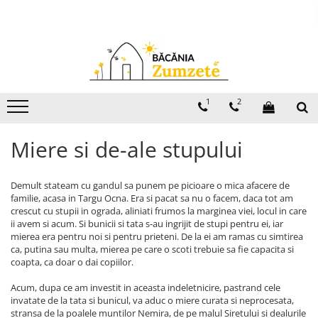
Produse
Miere si de-ale stupului
Bacanie
Remedii naturiste
Ingrijire
Miere si de-ale stupului
Miere de Salcam
Dulceata
Ceaiuri medicinale
Sapun Natural
Miere de Salcam
Miere de Tei
Dulceata fara zahar
Tincturi si siropuri
Uleiuri si Unturi de Corp
1
2
Miere de Tei
Miere Poliflora
Suc Ecologic si Sirop
Perne de Sare
Sare de baie
Miere Poliflora
Miere si de-ale stupului
Miere cu Capaceala
Lichior si Palinca
Creme naturale
Miere cu Capaceala
Miere de Padure
Serbet
Miere de Padure
Demult stateam cu gandul sa punem pe picioare o mica afacere de
Miere cu Fructe si Seminte
Fructe si legume deshidratate
Miere cu Fructe si Seminte
familie, acasa in Targu Ocna. Era si pacat sa nu o facem, daca tot am
Polen, Propolis, Specialitati cu
Taitei
Polen, Propolis, Specialitati cu
crescut cu stupii in ograda, aliniati frumos la marginea viei, locul in care
Miere
Miere
ii avem si acum. Si bunicii si tata s-au ingrijit de stupi pentru ei, iar
Zacusca
mierea era pentru noi si pentru prieteni. De la ei am ramas cu simtirea
Bacanie
ca, putina sau multa, mierea pe care o scoti trebuie sa fie capacita si
Ulei
coapta, ca doar o dai copiilor.
Dulceata
Ciuperci si Trufe
Dulceata fara zahar
Acum, dupa ce am investit in aceasta indeletnicire, pastrand cele
Sare romaneasca
invatate de la tata si bunicul, va aduc o miere curata si neprocesata,
Suc Ecologic si Sirop
stransa de la poalele muntilor Nemira, de pe malul Siretului si dealurile