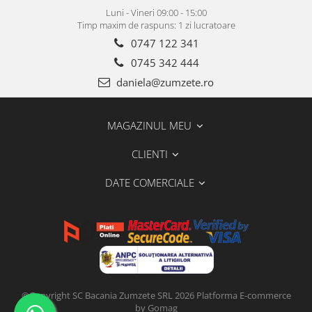
Luni - Vineri 09:00 - 15:00
Timp maxim de raspuns: 1 zi lucratoare
0747 122 341
0745 342 444
daniela@zumzete.ro
MAGAZINUL MEU
CLIENTI
DATE COMERCIALE
©Copyright SC Bacania Zumzete SRL 2026
Platforma E-commerce
by Gomag