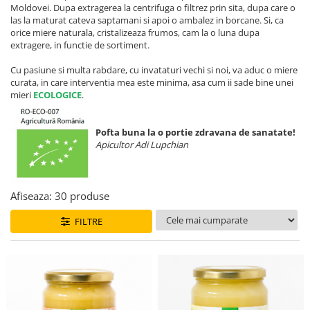
Vin
Lichior si Palinca
Moldovei. Dupa extragerea la centrifuga o filtrez prin sita, dupa care o
Serbet
las la maturat cateva saptamani si apoi o ambalez in borcane. Si, ca
orice miere naturala, cristalizeaza frumos, cam la o luna dupa
Fructe si legume deshidratate
extragere, in functie de sortiment.
Taitei
Cu pasiune si multa rabdare, cu invataturi vechi si noi, va aduc o miere
Zacusca
curata, in care interventia mea este minima, asa cum ii sade bine unei
Ulei
mieri
ECOLOGICE
.
Ciuperci si Trufe
Sare romaneasca
Pofta buna la o portie zdravana de sanatate!
Apicultor Adi Lupchian
Vin
Ingrijire
Sapun Natural
Afiseaza:
30
produse
Uleiuri si Unturi de Corp
Sare de baie
FILTRE
Creme naturale
Remedii naturiste
Ceaiuri medicinale
Tincturi si siropuri