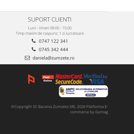
SUPORT CLIENTI
Luni - Vineri 09:00 - 15:00
Timp maxim de raspuns: 1 zi lucratoare
0747 122 341
0745 342 444
daniela@zumzete.ro
©Copyright SC Bacania Zumzete SRL 2026
Platforma E-
commerce by Gomag