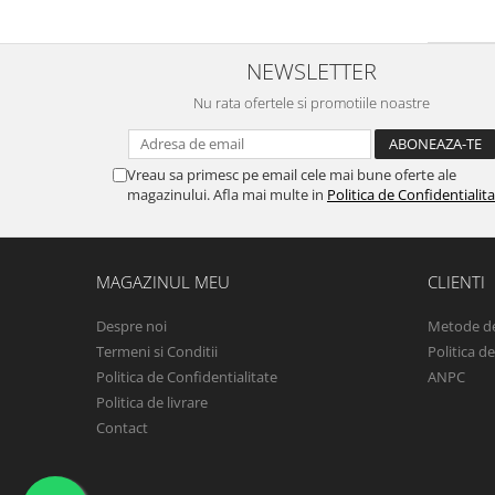
NEWSLETTER
Nu rata ofertele si promotiile noastre
Vreau sa primesc pe email cele mai bune oferte ale
magazinului. Afla mai multe in
Politica de Confidentialit
MAGAZINUL MEU
CLIENTI
Despre noi
Metode de
Termeni si Conditii
Politica d
Politica de Confidentialitate
ANPC
Politica de livrare
Contact