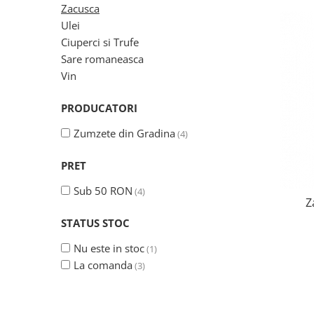
Vin
Lichior si Palinca
Zacusca
Serbet
Ulei
Fructe si legume deshidratate
Ciuperci si Trufe
Taitei
Sare romaneasca
Zacusca
Vin
Ulei
PRODUCATORI
Ciuperci si Trufe
Sare romaneasca
Zumzete din Gradina
(4)
Vin
PRET
Ingrijire
Sapun Natural
Sub 50 RON
(4)
Z
Uleiuri si Unturi de Corp
STATUS STOC
Sare de baie
Creme naturale
Nu este in stoc
(1)
Remedii naturiste
La comanda
(3)
Ceaiuri medicinale
Tincturi si siropuri