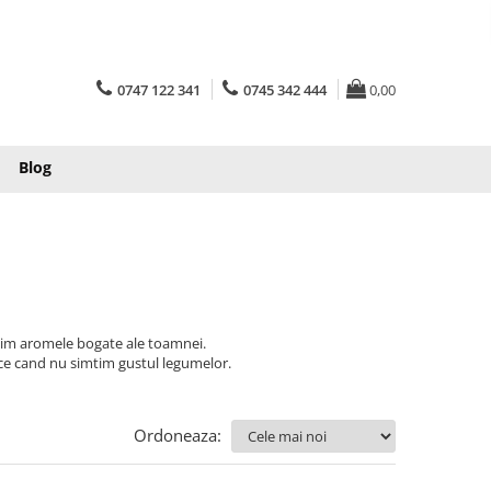
0747 122 341
0745 342 444
0,00
Blog
asim aromele bogate ale toamnei.
ace cand nu simtim gustul legumelor.
Ordoneaza: