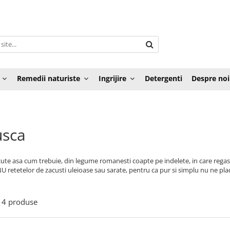
Remedii naturiste
Ingrijire
Detergenti
Despre noi
usca
cute asa cum trebuie, din legume romanesti coapte pe indelete, in care reg
 retetelor de zacusti uleioase sau sarate, pentru ca pur si simplu nu ne pl
4
produse