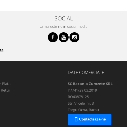
SOCIAL
Urmareste-ne in social media
ate
DATE COMERCIALE
 Plata
SC Bacania Zumzete SRL
e Retur
J4/741/29.03.2019
RO40878125
Str. Vilcele, nr. 3
Targu Ocna, Bacau
Contacteaza-ne