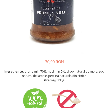
Vin
Lichior si Palinca
Serbet
Fructe si legume deshidratate
Taitei
Zacusca
Ulei
Ciuperci si Trufe
Sare romaneasca
Vin
Ingrijire
30,00 RON
Sapun Natural
Uleiuri si Unturi de Corp
Ingrediente:
prune min 70%, nuci min 5%, sirop natural de mere, suc
natural de lamaie, pectina naturala din citrice
Sare de baie
Gramaj:
235g
Creme naturale
Remedii naturiste
Ceaiuri medicinale
Tincturi si siropuri