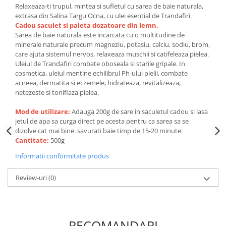
Relaxeaza-ti trupul, mintea si sufletul cu sarea de baie naturala,
extrasa din Salina Targu Ocna, cu ulei esential de Trandafiri.
Cadou saculet si paleta dozatoare din lemn.
Sarea de baie naturala este incarcata cu o multitudine de
minerale naturale precum magneziu, potasiu, calciu, sodiu, brom,
care ajuta sistemul nervos, relaxeaza muschii si catifeleaza pielea.
Uleiul de Trandafiri combate oboseala si starile gripale. In
cosmetica, uleiul mentine echilibrul Ph-ului pielii, combate
acneea, dermatita si eczemele, hidrateaza, revitalizeaza,
netezeste si tonifiaza pielea.
Mod de utilizare:
Adauga 200g de sare in saculetul cadou si lasa
jetul de apa sa curga direct pe acesta pentru ca sarea sa se
dizolve cat mai bine. savurati baie timp de 15-20 minute.
Cantitate:
500g
Informatii conformitate produs
Review-uri
(0)
RECOMANDARI