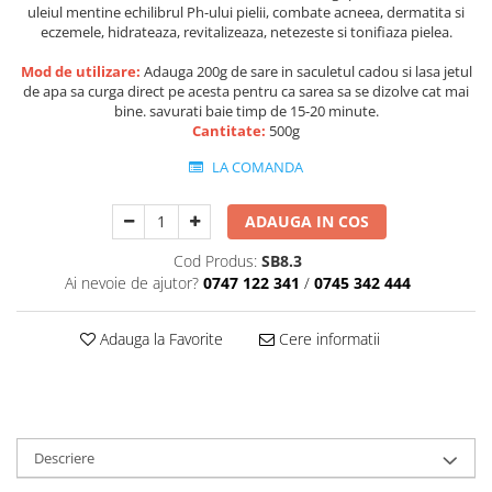
Perne de Sare
uleiul mentine echilibrul Ph-ului pielii, combate acneea, dermatita si
eczemele, hidrateaza, revitalizeaza, netezeste si tonifiaza pielea.
Mod de utilizare:
Adauga 200g de sare in saculetul cadou si lasa jetul
de apa sa curga direct pe acesta pentru ca sarea sa se dizolve cat mai
bine. savurati baie timp de 15-20 minute.
Cantitate:
500g
LA COMANDA
ADAUGA IN COS
Cod Produs:
SB8.3
Ai nevoie de ajutor?
0747 122 341
/
0745 342 444
Adauga la Favorite
Cere informatii
Descriere