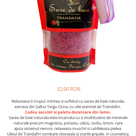
Vin
Lichior si Palinca
Serbet
Fructe si legume deshidratate
Taitei
Zacusca
Ulei
Ciuperci si Trufe
Sare romaneasca
Vin
Ingrijire
Sapun Natural
32,00 RON
Uleiuri si Unturi de Corp
Sare de baie
Relaxeaza-ti trupul, mintea si sufletul cu sarea de baie naturala,
Creme naturale
extrasa din Salina Targu Ocna, cu ulei esential de Trandafiri.
Cadou saculet si paleta dozatoare din lemn.
Remedii naturiste
Sarea de baie naturala este incarcata cu o multitudine de minerale
Ceaiuri medicinale
naturale precum magneziu, potasiu, calciu, sodiu, brom, care
ajuta sistemul nervos, relaxeaza muschii si catifeleaza pielea.
Tincturi si siropuri
Uleiul de Trandafiri combate oboseala si starile gripale. In cosmetica,