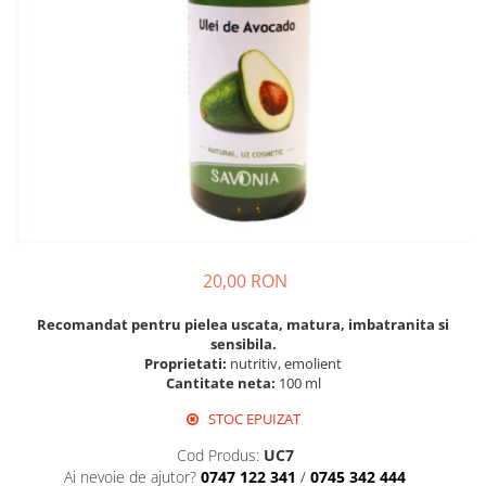
Vin
Lichior si Palinca
Serbet
Fructe si legume deshidratate
Taitei
Zacusca
Ulei
Ciuperci si Trufe
Sare romaneasca
Vin
Ingrijire
20,00 RON
Sapun Natural
Uleiuri si Unturi de Corp
Recomandat pentru
pielea uscata, matura, imbatranita si
sensibila.
Sare de baie
Proprietati:
nutritiv, emolient
Creme naturale
Cantitate neta:
100 ml
Remedii naturiste
STOC EPUIZAT
Ceaiuri medicinale
Cod Produs:
UC7
Tincturi si siropuri
Ai nevoie de ajutor?
0747 122 341
/
0745 342 444