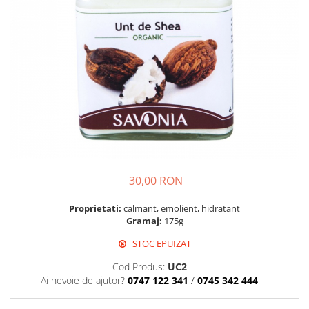
Vin
Lichior si Palinca
Serbet
Fructe si legume deshidratate
Taitei
Zacusca
Ulei
Ciuperci si Trufe
Sare romaneasca
Vin
Ingrijire
30,00 RON
Sapun Natural
Uleiuri si Unturi de Corp
Proprietati:
calmant, emolient, hidratant
Sare de baie
Gramaj:
175g
Creme naturale
STOC EPUIZAT
Remedii naturiste
Cod Produs:
UC2
Ceaiuri medicinale
Ai nevoie de ajutor?
0747 122 341
/
0745 342 444
Tincturi si siropuri