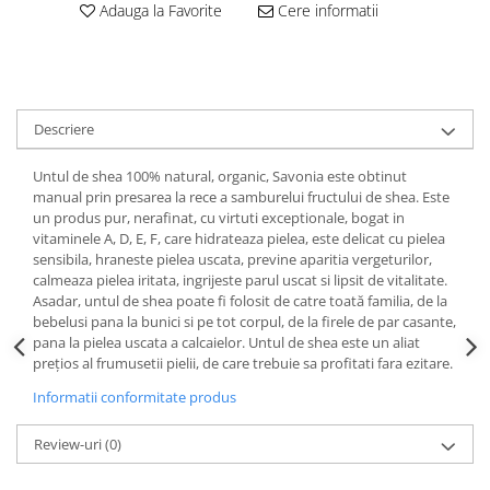
Perne de Sare
Adauga la Favorite
Cere informatii
Descriere
Untul de shea 100% natural, organic, Savonia este obtinut
manual prin presarea la rece a samburelui fructului de shea. Este
un produs pur, nerafinat, cu virtuti exceptionale, bogat in
vitaminele A, D, E, F, care hidrateaza pielea, este delicat cu pielea
sensibila, hraneste pielea uscata, previne aparitia vergeturilor,
calmeaza pielea iritata, ingrijeste parul uscat si lipsit de vitalitate.
Asadar, untul de shea poate fi folosit de catre toată familia, de la
bebelusi pana la bunici si pe tot corpul, de la firele de par casante,
pana la pielea uscata a calcaielor. Untul de shea este un aliat
prețios al frumusetii pielii, de care trebuie sa profitati fara ezitare.
Informatii conformitate produs
Review-uri
(0)