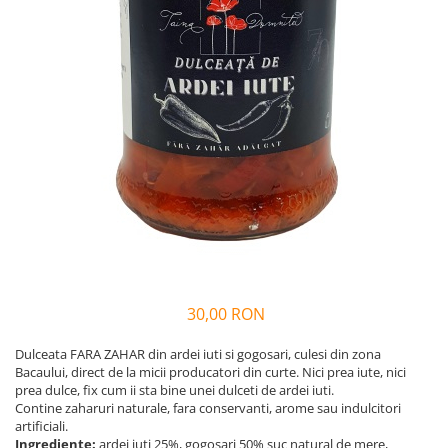
Vin
Lichior si Palinca
Serbet
Fructe si legume deshidratate
Taitei
Zacusca
Ulei
Ciuperci si Trufe
Sare romaneasca
Vin
Ingrijire
Sapun Natural
Uleiuri si Unturi de Corp
30,00 RON
Sare de baie
Creme naturale
Dulceata FARA ZAHAR din ardei iuti si gogosari, culesi din zona
Remedii naturiste
Bacaului, direct de la micii producatori din curte. Nici prea iute, nici
prea dulce, fix cum ii sta bine unei dulceti de ardei iuti.
Ceaiuri medicinale
Contine zaharuri naturale, fara conservanti, arome sau indulcitori
artificiali.
Tincturi si siropuri
Ingrediente:
ardei iuti 25%, gogosari 50% suc natural de mere,