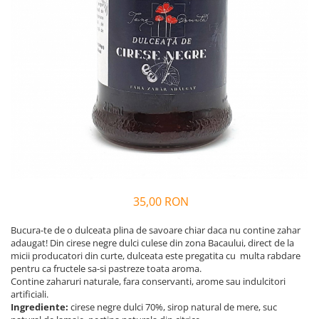
Vin
Lichior si Palinca
Serbet
Fructe si legume deshidratate
Taitei
Zacusca
Ulei
Ciuperci si Trufe
Sare romaneasca
Vin
Ingrijire
Sapun Natural
35,00 RON
Uleiuri si Unturi de Corp
Sare de baie
Bucura-te de o dulceata plina de savoare chiar daca nu contine zahar
adaugat! Din cirese negre dulci culese din zona Bacaului, direct de la
Creme naturale
micii producatori din curte, dulceata este pregatita cu multa rabdare
Remedii naturiste
pentru ca fructele sa-si pastreze toata aroma.
Contine zaharuri naturale, fara conservanti, arome sau indulcitori
Ceaiuri medicinale
artificiali.
Tincturi si siropuri
Ingrediente:
cirese negre dulci 70%, sirop natural de mere, suc