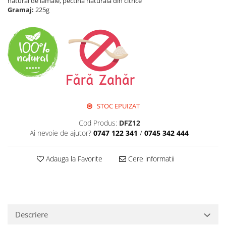
natural de lamaie, pectina naturala din citrice
Perne de Sare
Gramaj:
225g
STOC EPUIZAT
Cod Produs:
DFZ12
Ai nevoie de ajutor?
0747 122 341
/
0745 342 444
Adauga la Favorite
Cere informatii
Descriere