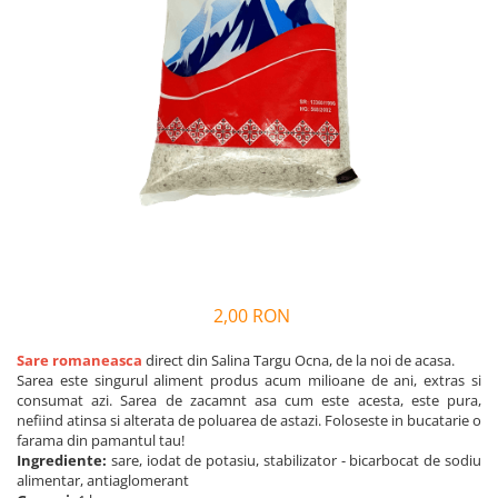
Vin
Lichior si Palinca
Serbet
Fructe si legume deshidratate
Taitei
Zacusca
Ulei
Ciuperci si Trufe
Sare romaneasca
Vin
Ingrijire
Sapun Natural
2,00 RON
Uleiuri si Unturi de Corp
Sare de baie
Sare romaneasca
direct din Salina Targu Ocna, de la noi de acasa.
Sarea este singurul aliment produs acum milioane de ani, extras si
Creme naturale
consumat azi. Sarea de zacamnt asa cum este acesta, este pura,
Remedii naturiste
nefiind atinsa si alterata de poluarea de astazi. Foloseste in bucatarie o
farama din pamantul tau!
Ceaiuri medicinale
Ingrediente:
sare, iodat de potasiu, stabilizator - bicarbocat de sodiu
Tincturi si siropuri
alimentar, antiaglomerant