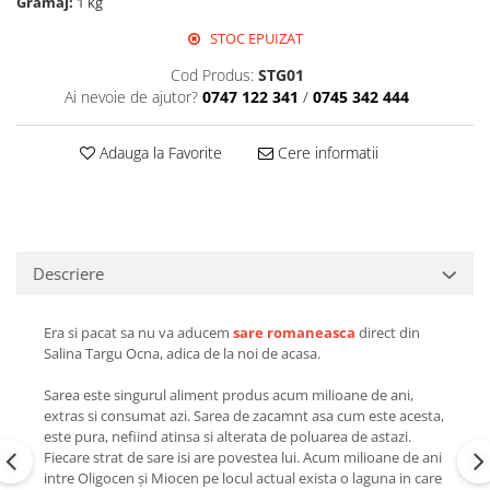
Gramaj:
1 kg
Perne de Sare
STOC EPUIZAT
Cod Produs:
STG01
Ai nevoie de ajutor?
0747 122 341
/
0745 342 444
Adauga la Favorite
Cere informatii
Descriere
Era si pacat sa nu va aducem
sare romaneasca
direct din
Salina Targu Ocna, adica de la noi de acasa.
Sarea este singurul aliment produs acum milioane de ani,
extras si consumat azi. Sarea de zacamnt asa cum este acesta,
este pura, nefiind atinsa si alterata de poluarea de astazi.
Fiecare strat de sare isi are povestea lui. Acum milioane de ani
intre Oligocen și Miocen pe locul actual exista o laguna in care