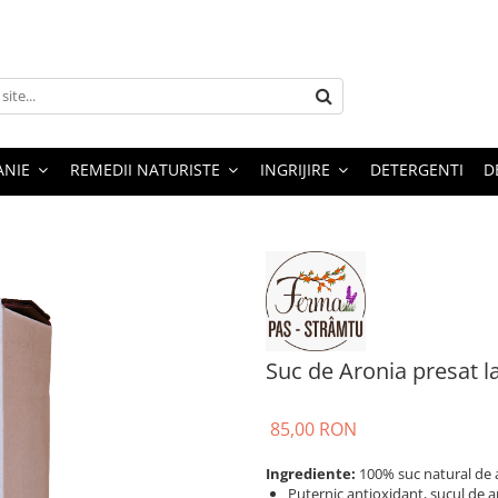
ANIE
REMEDII NATURISTE
INGRIJIRE
DETERGENTI
D
Suc de Aronia presat la
85,00 RON
Ingrediente:
100% suc natural de a
Puternic antioxidant, sucul de ar