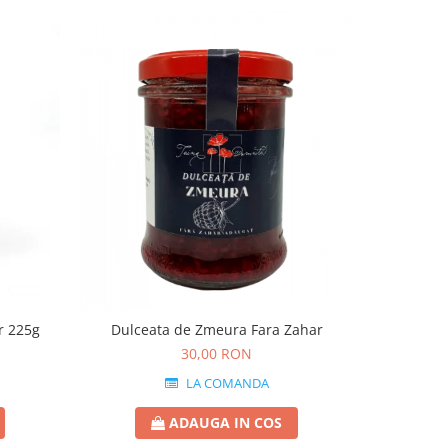
r 225g
Dulce
Dulceata de Zmeura Fara Zahar
30,00 RON
LA COMANDA
ADAUGA IN COS