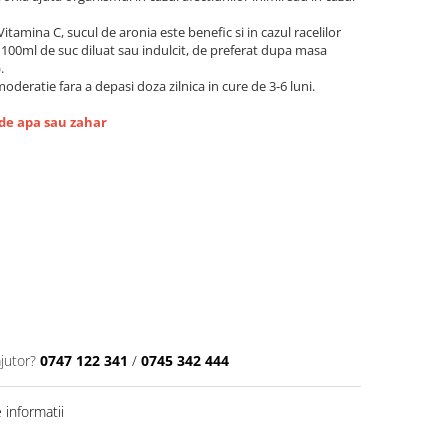
Vitamina C, sucul de aronia este benefic si in cazul racelilor
00ml de suc diluat sau indulcit, de preferat dupa masa
.
eratie fara a depasi doza zilnica in cure de 3-6 luni.
de apa sau zahar
jutor?
0747 122 341
/
0745 342 444
informatii