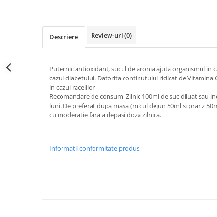
Perne de Sare
Review-uri
(0)
Descriere
Puternic antioxidant, sucul de aronia ajuta organismul in ca
cazul diabetului. Datorita continutului ridicat de Vitamina C
in cazul racelilor
Recomandare de consum: Zilnic 100ml de suc diluat sau ind
luni. De preferat dupa masa (micul dejun 50ml si pranz 5
cu moderatie fara a depasi doza zilnica.
Informatii conformitate produs