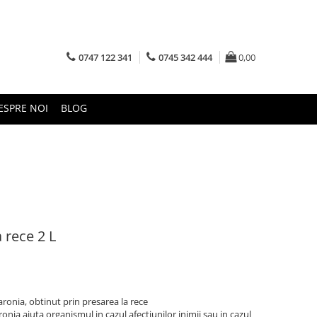
0747 122 341
0745 342 444
0,00
ESPRE NOI
BLOG
 rece 2 L
ronia, obtinut prin presarea la rece
onia ajuta organismul in cazul afectiunilor inimii sau in cazul