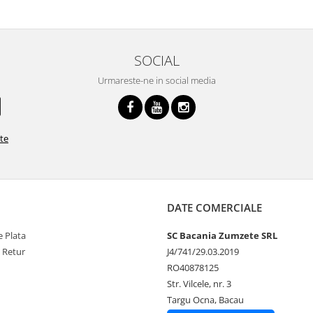
SOCIAL
Urmareste-ne in social media
ate
DATE COMERCIALE
 Plata
SC Bacania Zumzete SRL
e Retur
J4/741/29.03.2019
RO40878125
Str. Vilcele, nr. 3
Targu Ocna, Bacau