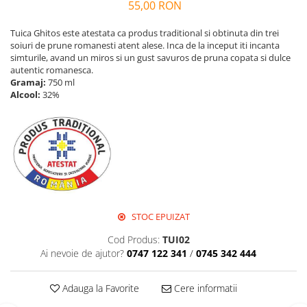
Perne de Sare
55,00 RON
Tuica Ghitos este atestata ca produs traditional si obtinuta din trei
soiuri de prune romanesti atent alese. Inca de la inceput iti incanta
simturile, avand un miros si un gust savuros de pruna copata si dulce
autentic romanesca.
Gramaj:
750 ml
Alcool:
32%
STOC EPUIZAT
Cod Produs:
TUI02
Ai nevoie de ajutor?
0747 122 341
/
0745 342 444
Adauga la Favorite
Cere informatii