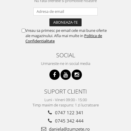
Nu rata ofertele si promotiile noastre
Vreau sa primesc pe email cele mai bune oferte
ale magazinului. Afla mai multe in
Politica de
Confidentialitate
SOCIAL
Urmareste-ne in social media
SUPORT CLIENTI
Luni - Vineri 09:00 - 15:00
Timp maxim de raspuns: 1 zi lucratoare
0747 122 341
0745 342 444
daniela@zumzete.ro