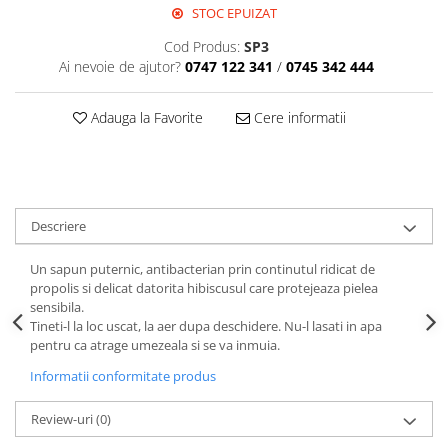
Perne de Sare
STOC EPUIZAT
Cod Produs:
SP3
Ai nevoie de ajutor?
0747 122 341
/
0745 342 444
Adauga la Favorite
Cere informatii
Descriere
Un sapun puternic, antibacterian prin continutul ridicat de
propolis si delicat datorita hibiscusul care protejeaza pielea
sensibila.
Tineti-l la loc uscat, la aer dupa deschidere. Nu-l lasati in apa
pentru ca atrage umezeala si se va inmuia.
Informatii conformitate produs
Review-uri
(0)