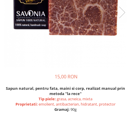
Vin
Lichior si Palinca
Serbet
Fructe si legume deshidratate
Taitei
Zacusca
Ulei
Ciuperci si Trufe
Sare romaneasca
Vin
Ingrijire
15,00 RON
Sapun Natural
Uleiuri si Unturi de Corp
Sapun natural, pentru fata, maini si corp, realizat manual prin
Sare de baie
metoda "la rece"
Tip piele:
grasa, acneica, mixta
Creme naturale
Proprietati:
emolient, antibacterian, hidratant, protector
Remedii naturiste
Gramaj:
90g
Ceaiuri medicinale
Tincturi si siropuri