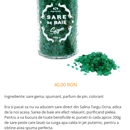
Vin
Lichior si Palinca
Serbet
Fructe si legume deshidratate
Taitei
Zacusca
Ulei
Ciuperci si Trufe
Sare romaneasca
Vin
Ingrijire
Sapun Natural
40,00 RON
Uleiuri si Unturi de Corp
Sare de baie
Ingrediente: sare gema, spumant, parfum de pin, colorant
Creme naturale
Era si pacat sa nu va aducem sare direct din Salina Targu Ocna, adica
Remedii naturiste
de la noi acasa. Sarea de baie are efect relaxant, purificand pielea.
Ceaiuri medicinale
Pentru a va bucura de toate beneficiile ei, puneti in cada aprox 200g
de sare peste care lasati sa curga apa calda in jet puternic, pentru a
Tincturi si siropuri
obtine acea spuma perfecta.