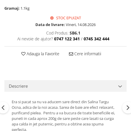
Perne de Sare
Gramaj:
1.1kg
STOC EPUIZAT
Data de livrare:
Vineri, 14.08.2026
Cod Produs:
SB6.1
Ai nevoie de ajutor?
0747 122 341
/
0745 342 444
Adauga la Favorite
Cere informatii
Descriere
Era si pacat sa nu va aducem sare direct din Salina Targu
Ocna, adica de la noi acasa. Sarea de baie are efect relaxant,
purificand pielea. Pentru a va bucura de toate beneficiile ei,
puneti in cada aprox 200g de sare peste care lasati sa curga
apa calda in jet puternic, pentru a obtine acea spuma
perfecta.