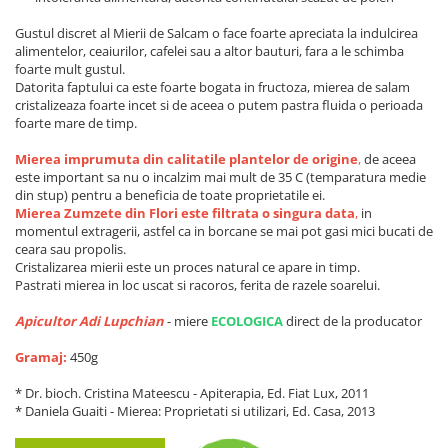
Gustul discret al Mierii de Salcam o face foarte apreciata la indulcirea
alimentelor, ceaiurilor, cafelei sau a altor bauturi, fara a le schimba
foarte mult gustul.
Datorita faptului ca este foarte bogata in fructoza, mierea de salam
cristalizeaza foarte incet si de aceea o putem pastra fluida o perioada
foarte mare de timp.
Mierea imprumuta din calitatile plantelor de origine
,
de aceea
este important sa nu o incalzim mai mult de 35 C (temparatura medie
din stup) pentru a beneficia de toate proprietatile ei.
Mierea Zumzete din Flori este filtrata o singura data
,
in
momentul extragerii, astfel ca in borcane se mai pot gasi mici bucati de
ceara sau propolis.
Cristalizarea mierii este un proces natural ce apare in timp.
Pastrati mierea in loc uscat si racoros, ferita de razele soarelui.
Apicultor Adi Lupchian
- miere
ECOLOGICA
direct de la producator
Gramaj:
450g
* Dr. bioch. Cristina Mateescu - Apiterapia, Ed. Fiat Lux, 2011
* Daniela Guaiti - Mierea: Proprietati si utilizari, Ed. Casa, 2013