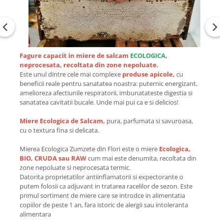
Fagure capacit in miere de salcam
ECOLOGICA
,
neprocesata, recoltata din zone nepoluate.
Este unul dintre cele mai complexe
produse apicole,
cu
beneficii reale pentru sanatatea noastra: puternic energizant,
amelioreza afectiunile respiratorii, imbunatateste digestia si
sanatatea cavitatii bucale. Unde mai pui ca e si delicios!
Miere Ecologica de Salcam,
pura, parfumata si savuroasa,
cu o textura fina si delicata.
Mierea Ecologica Zumzete din Flori este o miere
Ecologica,
BIO, CRUDA sau RAW
cum mai este denumita, recoltata din
zone nepoluate si neprocesata termic.
Datorita proprietatilor antiinflamatorii si expectorante o
putem folosii ca adjuvant in tratarea racelilor de sezon. Este
primul sortiment de miere care se introdce in alimentatia
copiilor de peste 1 an, fara istoric de alergii sau intoleranta
alimentara