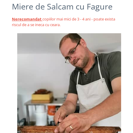
Miere de Salcam cu Fagure
Nerecomandat
copiilor mai mici de 3 - 4 ani - poate exista
riscul de a se ineca cu ceara.