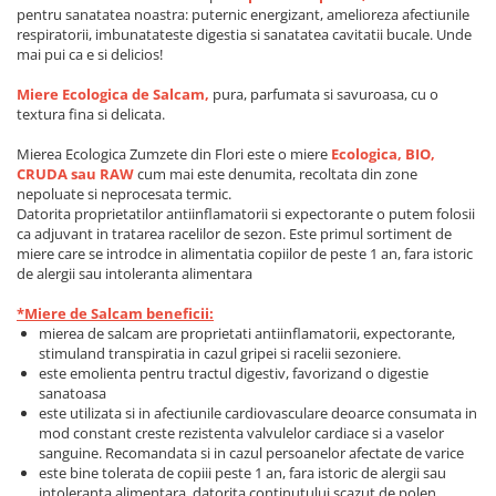
Perne de Sare
pentru sanatatea noastra: puternic energizant, amelioreza afectiunile
respiratorii, imbunatateste digestia si sanatatea cavitatii bucale. Unde
mai pui ca e si delicios!
Miere Ecologica de Salcam,
pura, parfumata si savuroasa, cu o
textura fina si delicata.
Mierea Ecologica Zumzete din Flori este o miere
Ecologica, BIO,
CRUDA sau RAW
cum mai este denumita, recoltata din zone
nepoluate si neprocesata termic.
Datorita proprietatilor antiinflamatorii si expectorante o putem folosii
ca adjuvant in tratarea racelilor de sezon. Este primul sortiment de
miere care se introdce in alimentatia copiilor de peste 1 an, fara istoric
de alergii sau intoleranta alimentara
*Miere de Salcam beneficii:
mierea de salcam
are proprietati antiinflamatorii, expectorante,
stimuland transpiratia in cazul gripei si racelii sezoniere.
este emolienta pentru tractul digestiv, favorizand o digestie
sanatoasa
este utilizata si in afectiunile cardiovasculare deoarce consumata in
mod constant creste rezistenta valvulelor cardiace si a vaselor
sanguine. Recomandata si in cazul persoanelor afectate de varice
este bine tolerata de copiii peste 1 an, fara istoric de alergii sau
intoleranta alimentara, datorita continutului scazut de polen