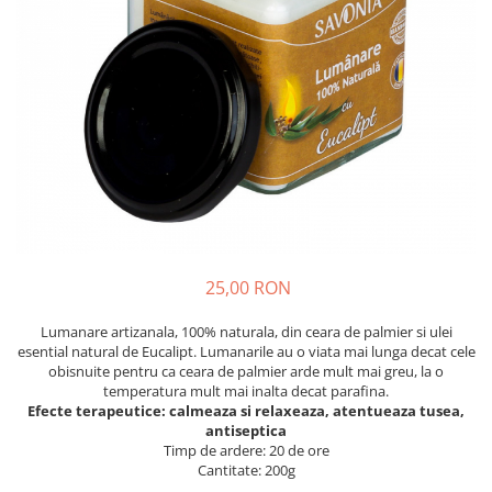
Vin
Lichior si Palinca
Serbet
Fructe si legume deshidratate
Taitei
Zacusca
Ulei
Ciuperci si Trufe
Sare romaneasca
Vin
Ingrijire
25,00 RON
Sapun Natural
Uleiuri si Unturi de Corp
Lumanare artizanala, 100% naturala, din ceara de palmier si ulei
Sare de baie
esential natural de Eucalipt. Lumanarile au o viata mai lunga decat cele
obisnuite pentru ca ceara de palmier arde mult mai greu, la o
Creme naturale
temperatura mult mai inalta decat parafina.
Remedii naturiste
Efecte terapeutice: calmeaza si relaxeaza, atentueaza tusea,
antiseptica
Ceaiuri medicinale
Timp de ardere: 20 de ore
Tincturi si siropuri
Cantitate: 200g