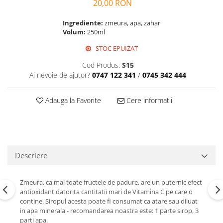
20,00 RON
Perne de Sare
Ingrediente:
zmeura, apa, zahar
Volum:
250ml
STOC EPUIZAT
Cod Produs:
S15
Ai nevoie de ajutor?
0747 122 341
/
0745 342 444
Adauga la Favorite
Cere informatii
Descriere
Zmeura, ca mai toate fructele de padure, are un puternic efect
antioxidant datorita cantitatii mari de Vitamina C pe care o
contine. Siropul acesta poate fi consumat ca atare sau diluat
in apa minerala - recomandarea noastra este: 1 parte sirop, 3
parti apa.