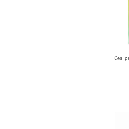
Perne de Sare
Ceai p