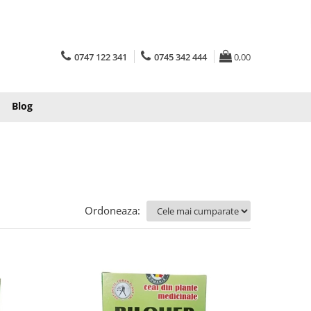
0747 122 341
0745 342 444
0,00
Blog
Ordoneaza: