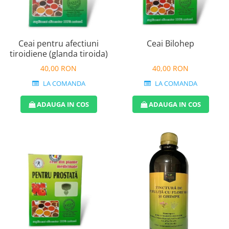
Vin
Lichior si Palinca
Serbet
Fructe si legume deshidratate
Taitei
Ceai pentru afectiuni
Ceai Bilohep
tiroidiene (glanda tiroida)
Zacusca
Ulei
40,00 RON
40,00 RON
Ciuperci si Trufe
LA COMANDA
LA COMANDA
Sare romaneasca
ADAUGA IN COS
ADAUGA IN COS
Vin
Ingrijire
Sapun Natural
Uleiuri si Unturi de Corp
Sare de baie
Creme naturale
Remedii naturiste
Ceaiuri medicinale
Tincturi si siropuri