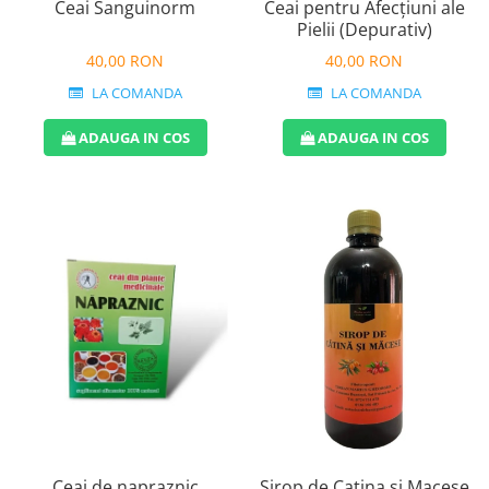
Ceai Sanguinorm
Ceai pentru Afecțiuni ale
Pielii (Depurativ)
40,00 RON
40,00 RON
LA COMANDA
LA COMANDA
ADAUGA IN COS
ADAUGA IN COS
Ceai de napraznic
Sirop de Catina si Macese