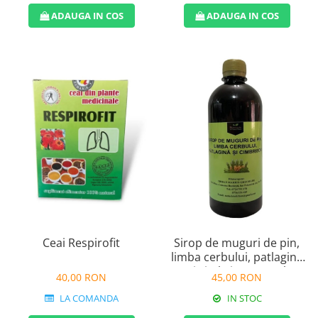
ADAUGA IN COS
ADAUGA IN COS
Ceai Respirofit
Sirop de muguri de pin,
limba cerbului, patlagina
si cimbrisor 500ml
40,00 RON
45,00 RON
LA COMANDA
IN STOC