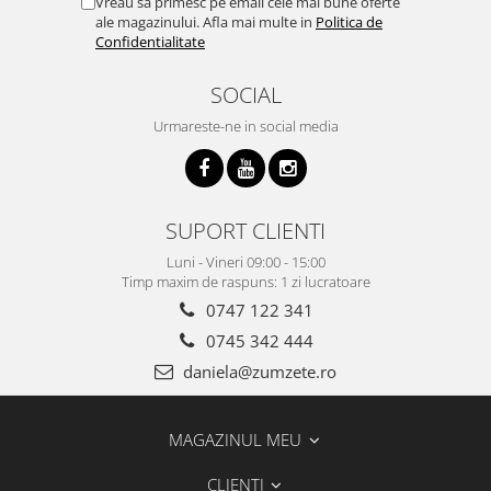
Vreau sa primesc pe email cele mai bune oferte
ale magazinului. Afla mai multe in
Politica de
Confidentialitate
SOCIAL
Urmareste-ne in social media
SUPORT CLIENTI
Luni - Vineri 09:00 - 15:00
Timp maxim de raspuns: 1 zi lucratoare
0747 122 341
0745 342 444
daniela@zumzete.ro
MAGAZINUL MEU
CLIENTI