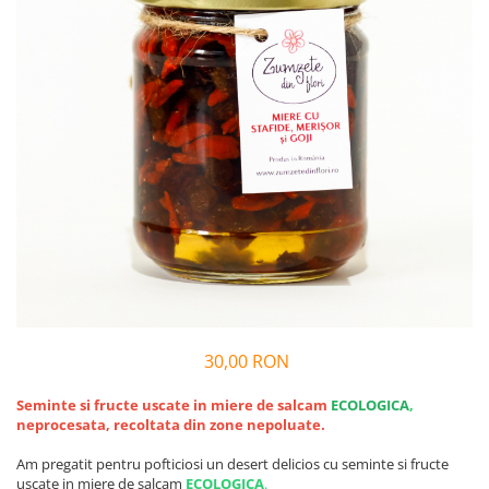
Vin
Lichior si Palinca
Serbet
Fructe si legume deshidratate
Taitei
Zacusca
Ulei
Ciuperci si Trufe
Sare romaneasca
Vin
Ingrijire
Sapun Natural
Uleiuri si Unturi de Corp
Sare de baie
30,00 RON
Creme naturale
Remedii naturiste
Seminte si fructe uscate in miere de salcam
ECOLOGICA
,
neprocesata, recoltata din zone nepoluate.
Ceaiuri medicinale
Am pregatit pentru pofticiosi un desert delicios cu seminte si fructe
Tincturi si siropuri
uscate in miere de salcam
ECOLOGICA
.