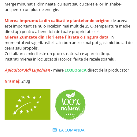
Perne de Sare
Merge minunat si dimineata, cu iaurt sau cu cereale, ori in shake-
uri, pentru un plus de energie.
Mierea imprumuta din calitatile plantelor de origine
,
de aceea
este important sa nu o incalzim mai mult de 35 C (temparatura medie
din stup) pentru a beneficia de toate proprietatile ei.
Mierea Zumzete din Flori este filtrata o singura data
,
in
momentul extragerii, astfel ca in borcane se mai pot gasi mici bucati de
ceara sau propolis.
Cristalizarea mierii este un proces natural ce apare in timp.
Pastrati mierea in loc uscat si racoros, ferita de razele soarelui.
Apicultor Adi Lupchian
- miere
ECOLOGICA
direct de la producator
Gramaj:
240g
LA COMANDA