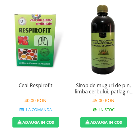
Ceai Respirofit
Sirop de muguri de pin,
limba cerbului, patlagina
si cimbrisor 500ml
40,00 RON
45,00 RON
LA COMANDA
IN STOC
ADAUGA IN COS
ADAUGA IN COS