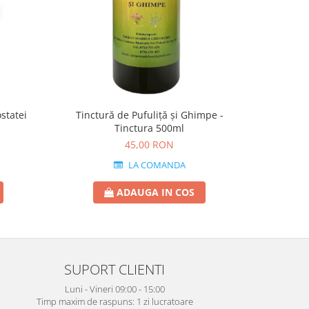
statei
Tinctură de Pufuliță și Ghimpe -
Dra
Tinctura 500ml
45,00 RON
LA COMANDA
ADAUGA IN COS
SUPORT CLIENTI
Luni - Vineri 09:00 - 15:00
Timp maxim de raspuns: 1 zi lucratoare