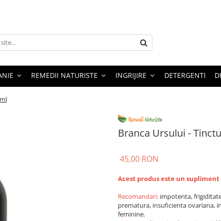
ANIE
REMEDII NATURISTE
INGRIJIRE
DETERGENTI
D
0ml
Branca Ursului - Tinct
45,00 RON
Acest produs este un supliment
Recomandari:
impotenta, frigiditate
prematura, insuficienta ovariana, ins
feminine.