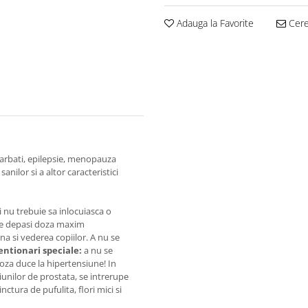
Adauga la Favorite
Cere 
i barbati, epilepsie, menopauza
nilor si a altor caracteristici
i nu trebuie sa inlocuiasca o
u se depasi doza maxim
a si vederea copiilor. A nu se
entionari speciale:
a nu se
oza duce la hipertensiune! In
ctiunilor de prostata, se intrerupe
ctura de pufulita, flori mici si