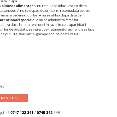
luata in apa.
upliment alimentar
si nu trebuie sa inlocuiasca o dieta
e viata sanatos. A nu se depasi doza maxim recomadata pentru
emana si vederea copiilor. A nu se utiliza dupa data de
Atentionari speciale:
a nu se administra femeilor
adoza duce la hipertensiune! In cazul in care apar iritatii
tiunilor de prostata, se intrerupe tratamentul urmand a se face
de pufulita, flori mici si ghimpe apoi se poate relua.
026
A IN COS
jutor?
0747 122 341
/
0745 342 444