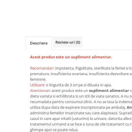
Perne de Sare
Review-uri
(0)
Descriere
Acest produs este un supliment alimentar.
Recomandari:
impotenta, frigiditate, sterilitate la femei s
prematura, insuficienta ovariana, insuficienta dezvoltare a sa
feminine.
Utilizare:
o lingurita de 3 ori pe zi diluata in apa.
Atentionari:
acest produs este un
supliment alimentar
s
dieta variata si echilibrata si un stil de viata sanatos. A n
recomadata pentru consumul zilnic. A nu se lasa la indeman
utiliza dupa data de expirare inscriptionata pe ambalaj.
At
administra femeilor insarcinate sau care alapteaza. Suprad
cazul in care apar iritatii (usturimi) la urinare, datorita afe
tratamentul urmand a se face o luna de zile tratament cu tin
ghimpe apoi se poate relua.