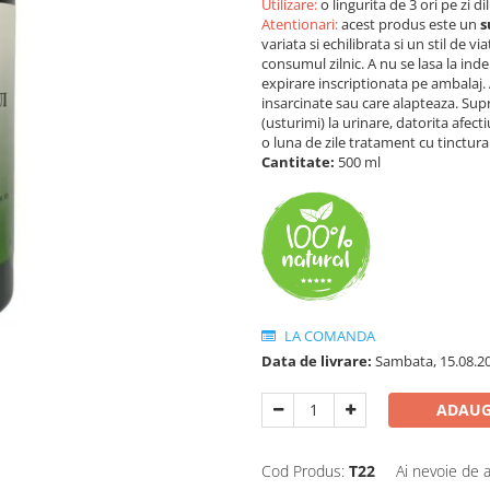
Utilizare:
o lingurita de 3 ori pe zi di
Atentionari:
acest produs este un
s
variata si echilibrata si un stil d
consumul zilnic. A nu se lasa la ind
expirare inscriptionata pe ambalaj.
insarcinate sau care alapteaza. Supr
(usturimi) la urinare, datorita afec
o luna de zile tratament cu tinctura 
Cantitate:
500 ml
LA COMANDA
Data de livrare:
Sambata, 15.08.2
ADAUG
Cod Produs:
T22
Ai nevoie de a