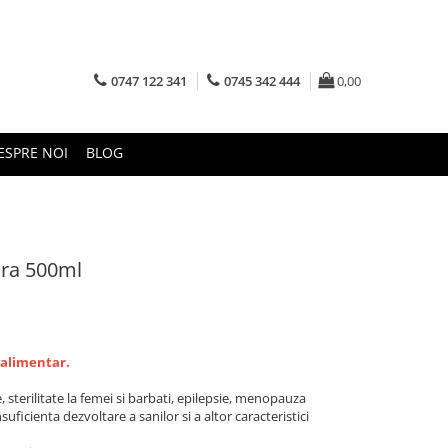
0747 122 341
0745 342 444
0,00
ESPRE NOI
BLOG
ura 500ml
 alimentar.
, sterilitate la femei si barbati, epilepsie, menopauza
uficienta dezvoltare a sanilor si a altor caracteristici